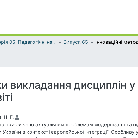
Серія 05. Педагогічні науки: реалії та перспективи
Випуск 65
ки викладання дисциплін у
іті
, Н. Г.
ю присвячено актуальним проблемам модернізації та пі
и України в контексті європейської інтеграції. Особлив