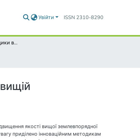
Увійти
ISSN 2310-8290
Інноваційні методики викладання дисциплін у вищій землевпорядній освіті
 вищій
двищення якості вищої землевпорядної
у увагу приділено інноваційним методикам