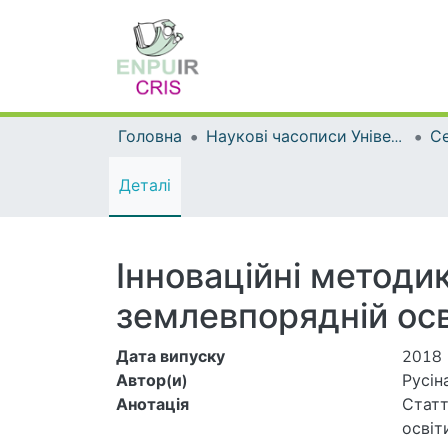
Головна
Наукові часописи Університету
Деталі
Інноваційні методи
землевпорядній осв
Дата випуску
2018
Автор(и)
Русіна
Анотація
Статт
освіт