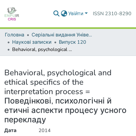
Увійти
ISSN 2310-8290
Головна
Серіальні видання Університету
Наукові записки
Випуск 120
Behavioral, psychological and ethical specifics of the interpretation process = Поведінкові, психологічні й етичні аспекти процесу усного перекладу
Деталі
Behavioral, psychological and
ethical specifics of the
interpretation process =
Поведінкові, психологічні й
етичні аспекти процесу усного
перекладу
Дата
2014