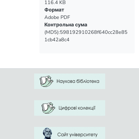
116.4 KB
Формат
Adobe PDF
Контрольна сума
(MD5):598192910268f640cc28e85
1cb42a8c4