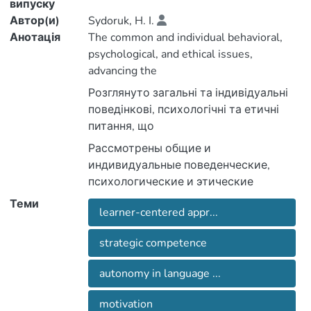
випуску
Автор(и)
Sydoruk, H. I.
Анотація
The common and individual behavioral,
psychological, and ethical issues,
Розглянуто загальні та індивідуальні
interpretation at the professional level,
поведінкові, психологічні та етичні
have been considered. Apart from
Рассмотрены общие и
сприяють виконанню усного
индивидуальные поведенческие,
endurance, the interpreter’s psychological
перекладу на професійному рівні. Крім
constitution, cultural and ethical principles
Теми
learner-centered appr...
вопросы, способствующие
фізичної витривалості, психологічний
выполнению устного перевода на
translation and communication may
стан перекладача, його культурні та
strategic competence
(non-)favorably influence both his
autonomy in language ...
языковых способностей и физической
що відображаються на перекладі та
выносливости, психологическое
of his positive image. Some advice on this
motivation
спілкуванні, можуть (не-) сприятливо