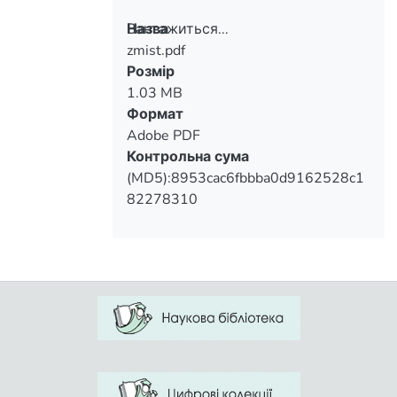
Вантажиться...
Назва
zmist.pdf
Вантажиться...
Розмір
1.03 MB
Формат
Adobe PDF
Контрольна сума
(MD5):8953cac6fbbba0d9162528c1
82278310