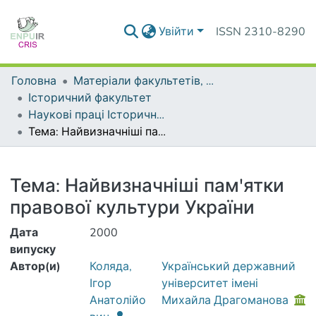
Увійти
ISSN 2310-8290
Головна
Матеріали факультетів, інститутів, підрозділів
Історичний факультет
Наукові праці Історичного факультету
Тема: Найвизначніші пам'ятки правової культури України
Деталі
Тема: Найвизначніші пам'ятки
правової культури України
Дата
2000
випуску
Автор(и)
Коляда,
Український державний
Ігор
університет імені
Анатолійо
Михайла Драгоманова