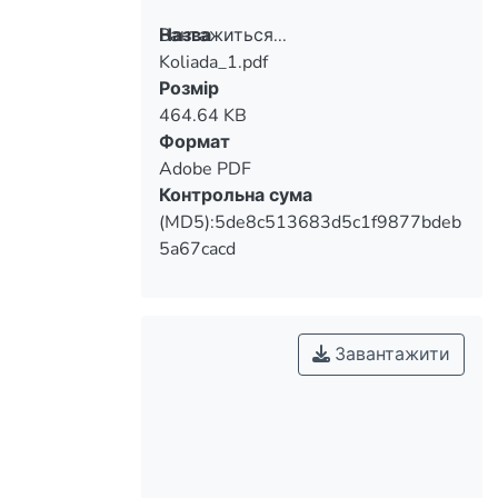
Вантажиться...
Назва
Koliada_1.pdf
Вантажиться...
Розмір
464.64 KB
Формат
Adobe PDF
Контрольна сума
(MD5):5de8c513683d5c1f9877bdeb
5a67cacd
Завантажити