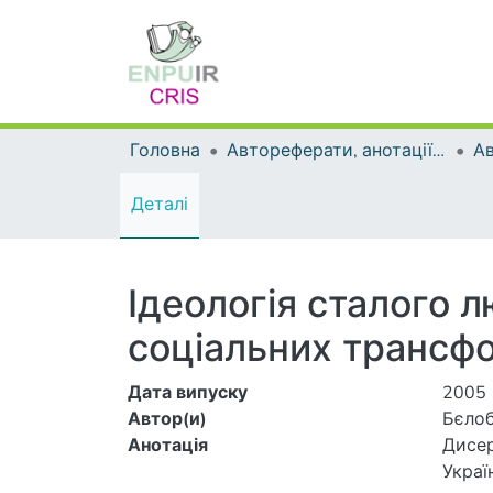
Головна
Автореферати, анотації до дисертацій та дисертації
А
Деталі
Ідеологія сталого л
соціальних трансф
Дата випуску
2005
Автор(и)
Бєлоб
Анотація
Дисер