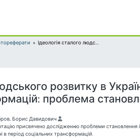
втореферати
Ідеологія сталого людського розвитку в Україні в період соціальних трансформацій: проблема становлення
юдського розвитку в Україн
ормацій: проблема станов
ров, Борис Давидович
тацію присвячено дослідженню проблеми становлення ід