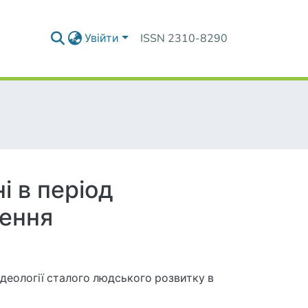
Увійти
ISSN 2310-8290
і в період
лення
еології сталого людського розвитку в