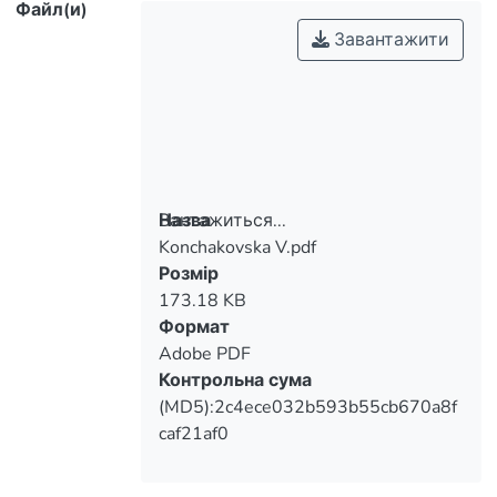
Файл(и)
Завантажити
Вантажиться...
Назва
Konchakovska V.pdf
Вантажиться...
Розмір
173.18 KB
Формат
Adobe PDF
Контрольна сума
(MD5):2c4ece032b593b55cb670a8f
caf21af0