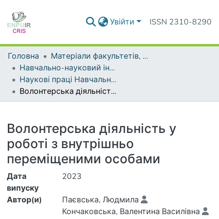
Увійти
ISSN 2310-8290
Головна
Матеріали факультетів, інститутів, підрозділів
Навчально-науковий інститут права та політології
Наукові праці Навчально-наукового інституту права та політології
Волонтерська діяльність у роботі з внутрішньо переміщеними особами
Деталі
Волонтерська діяльність у
роботі з внутрішньо
переміщеними особами
Дата
2023
випуску
Автор(и)
Паєвська, Людмила
Кончаковська, Валентина Василівна