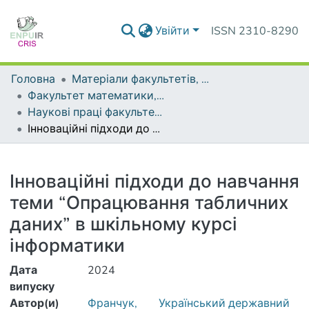
Увійти
ISSN 2310-8290
Головна
Матеріали факультетів, інститутів, підрозділів
Факультет математики, інформатики та фізики
Наукові праці факультету математики, інформатики та фізики
Інноваційні підходи до навчання теми “Опрацювання табличних даних” в шкільному курсі інформатики
Деталі
Інноваційні підходи до навчання
теми “Опрацювання табличних
даних” в шкільному курсі
інформатики
Дата
2024
випуску
Автор(и)
Франчук,
Український державний