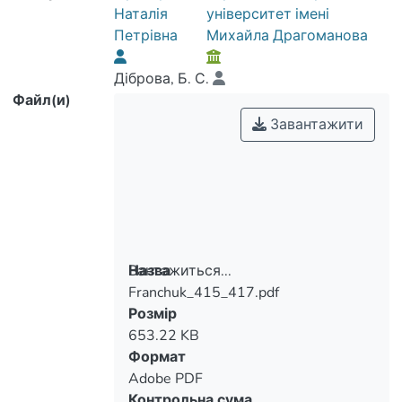
Наталія
університет імені
Петрівна
Михайла Драгоманова
Діброва, Б. С.
Файл(и)
Завантажити
Вантажиться...
Назва
Franchuk_415_417.pdf
Вантажиться...
Розмір
653.22 KB
Формат
Adobe PDF
Контрольна сума