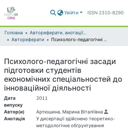
Увійти
ISSN 2310-8290
Головна
Автореферати, анотації до дисертацій та дисертації
Автореферати
Психолого-педагогічні засади підготовки студентів економічних спеціальностей до інноваційної діяльності
Деталі
Психолого-педагогічні засади
підготовки студентів
економічних спеціальностей до
інноваційної діяльності
Дата
2011
випуску
Автор(и)
Артюшина, Марина Віталіївна
Анотація
У дисертації здійснено теоретико-
методологічне обгрунтування