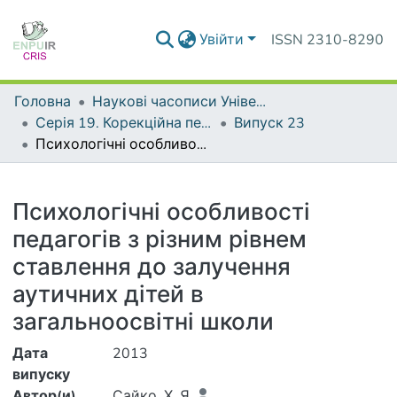
Увійти
ISSN 2310-8290
Головна
Наукові часописи Університету
Серія 19. Корекційна педагогіка та спеціальна психологія
Випуск 23
Психологічні особливості педагогів з різним рівнем ставлення до залучення аутичних дітей в загальноосвітні школи
Деталі
Психологічні особливості
педагогів з різним рівнем
ставлення до залучення
аутичних дітей в
загальноосвітні школи
Дата
2013
випуску
Автор(и)
Сайко, Х. Я.