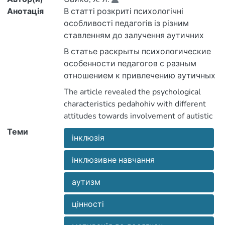
Анотація
В статті розкриті психологічні
особливості педагогів із різним
ставленням до залучення аутичних
В статье раскрыты психологические
особенности педагогов с разным
загальноосвітні школи.
The article revealed the psychological
детей в общеобразовательные школы.
characteristics pedahohiv with different
attitudes towards involvement of autistic
children in public schools.
Теми
інклюзія
інклюзивне навчання
аутизм
цінності