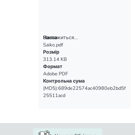
Вантажиться...
Назва
Saiko.pdf
Вантажиться...
Розмір
313.14 KB
Формат
Adobe PDF
Контрольна сума
(MD5):689de22574ac40980eb2bd5f
25511acd