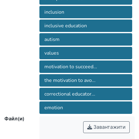
inclusion
inclusive education
autism
values
motivation to succeed...
the motivation to avo...
correctional educator...
emotion
Файл(и)
Завантажити