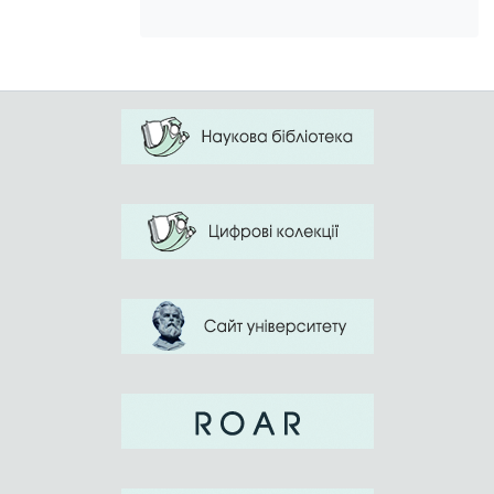
position, evadive behavior is peculiar to
the life strategy of deprivated young
people. There have been revealed the
content of the standards of masculinity
and femininity of senior pupils brought up
without parental wardship. It has been
established that gaining of gender identity
by boys and girls under the condition of
deprivation is characterized by diffusion,
non-personification of gender roles
behavior, narrowness of diapason and
content of sex-role behavior standards
cultivated by a boarding school. Lack of
socially adequate models to follow gives
rise to a tendency of assimilation of sex-
nondifferentiated models and to lack of
androgynous or gender-typified models.
Low level of awareness of deprivated