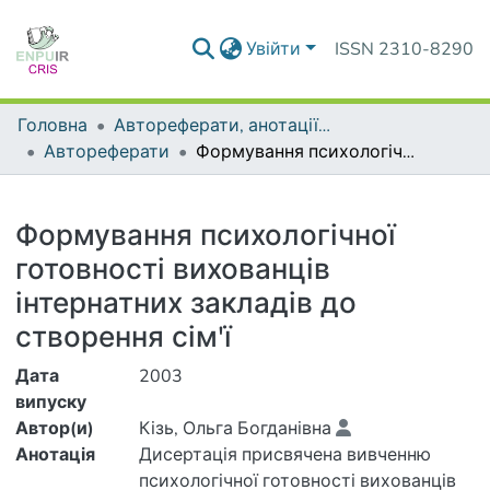
Увійти
ISSN 2310-8290
Головна
Автореферати, анотації до дисертацій та дисертації
Автореферати
Формування психологічної готовності вихованців інтернатних закладів до створення сім'ї
Деталі
Формування психологічної
готовності вихованців
інтернатних закладів до
створення сім'ї
Дата
2003
випуску
Автор(и)
Кізь, Ольга Богданівна
Анотація
Дисертація присвячена вивченню
психологічної готовності вихованців