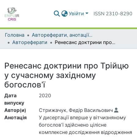
Увійти
ISSN 2310-8290
Головна
Автореферати, анотації до дисертацій та дисертації
Автореферати
Ренесанс доктрини про Трійцю у сучасному західному богослов’ї
Деталі
Ренесанс доктрини про Трійцю
у сучасному західному
богослов’ї
Дата
2020
випуску
Автор(и)
Стрижачук, Федір Васильович
Анотація
У дисертації вперше у вітчизняному
богослов’ї здійснено цілісне
комплексне дослідження відродження