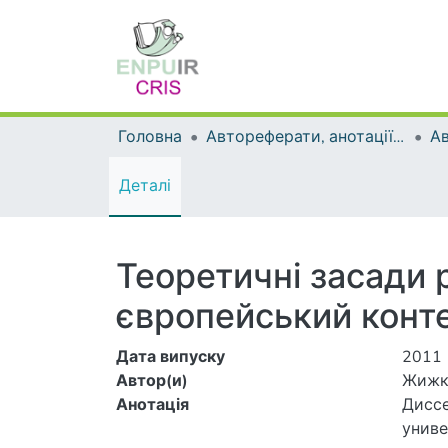
Головна
Автореферати, анотації до дисертацій та дисертації
А
Деталі
Теоретичні засади р
європейський конт
Дата випуску
2011
Автор(и)
Жижко
Анотація
Диссе
униве