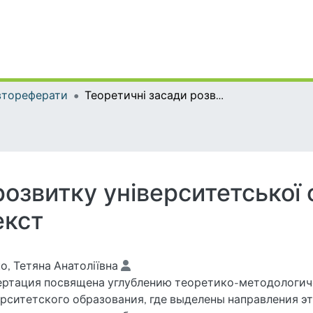
втореферати
Теоретичні засади розвитку університетської освіти: європейський контекст
озвитку університетської о
екст
, Тетяна Анатоліївна
ртация посвящена углублению теоретико-методологич
рситетского образования, где выделены направления э