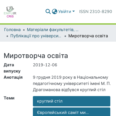
Увійти
ISSN 2310-8290
Головна
Матеріали факультетів, інститутів, підрозділів
Публікації про університет у засобах масової інформації
Миротворча освіта
Деталі
Миротворча освіта
Дата
2019-12-06
випуску
Анотація
9 грудня 2019 року в Національному
педагогічному університеті імені М. П.
Драгоманова відбувся круглий стіл
"Освіта заради миру та розвитку
Теми
круглий стіл
людства" за участі Федерації
всесвітнього миру та Української
Європейський саміт ми...
Ради Миру. Йому передував