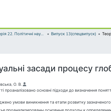
Серія 22. Політичні науки та методики викладання соціально-політичних дисциплін
Випуск 13(спецвипуск)
альні засади процесу глоб
вська, О. В.