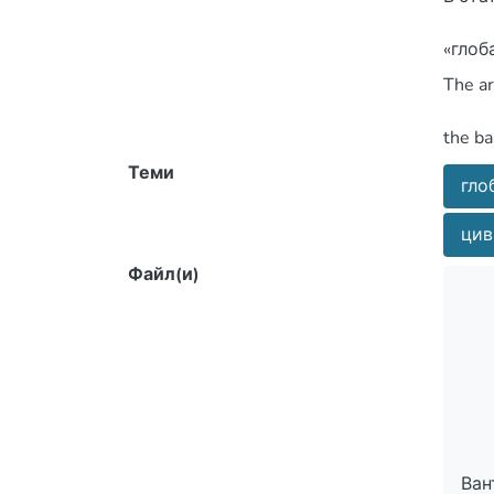
сформ
отече
Теми
гло
цив
furthe
Файл(и)
Ван