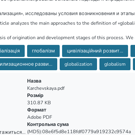
ульовано тенденції подальшого глобального розвитку.
ственных ученых и сформулированы тенденции дальней
балізація
глобалізм
цивілізаційний розвит...
илизационное разви...
globalization
globalism
r global development.
Назва
Karchevskaya.pdf
Розмір
310.87 KB
Формат
Adobe PDF
Контрольна сума
(MD5):08e6f5d8e118fdf0779a919232c9574a
тажиться...