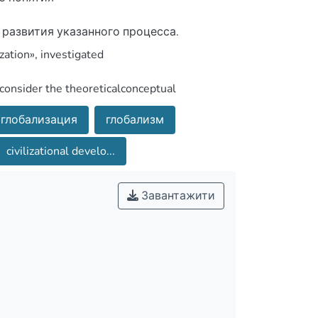
шего глобального развития.
глобализация
глобализм
civilizational develo...
Завантажити