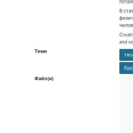
потре
В ста
физич
челов
самор
Creati
and so
Теми
тво
буд
Файл(и)