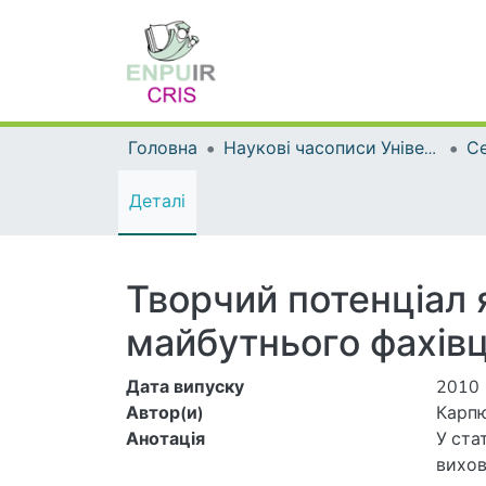
Головна
Наукові часописи Університету
Деталі
Творчий потенціал 
майбутнього фахівц
Дата випуску
2010
Автор(и)
Карпю
Анотація
У ста
вихов