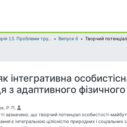
Серія 13. Проблеми трудової та професійної підготовки
Випуск 6
як інтегративна особистісн
я з адаптивного фізичного
к, Р. П.
тті зазначено, що творчий потенціал особистості майбут
ання є інтегральною цілісністю природних і соціальних с