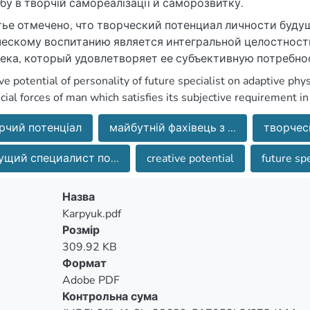
бу в творчій самореалізації й саморозвитку.
тье отмечено, что творческий потенциал личности буду
ескому воспитанию является интегральной целостност
ека, который удовлетворяет ее субъективную потребно
азвитии.
ve potential of personality of future specialist on adaptive physi
cial forces of man which satisfies its subjective requirement in 
рчий потенціал
майбутній фахівець з ...
творчес
ущий специалист по...
creative potential
future spe
Назва
Karpyuk.pdf
Розмір
309.92 KB
Формат
Adobe PDF
Контрольна сума