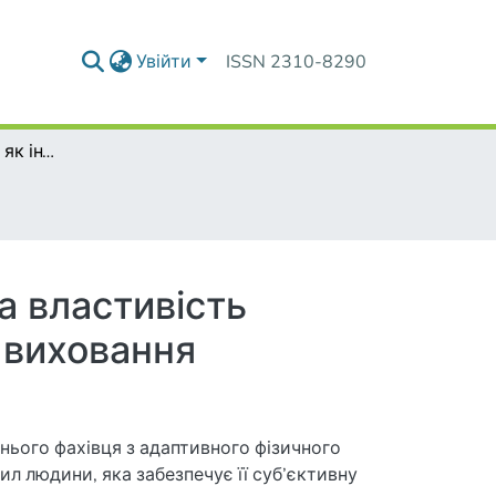
Увійти
ISSN 2310-8290
Творчий потенціал як інтегративна особистісна властивість майбутнього фахівця з адаптивного фізичного виховання
а властивість
 виховання
нього фахівця з адаптивного фізичного
ил людини, яка забезпечує її суб’єктивну