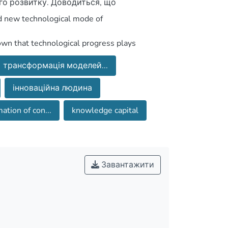
трансформація моделей...
інноваційна людина
ation of con...
knowledge capital
Завантажити