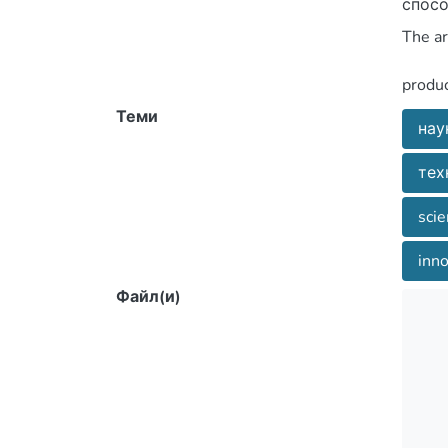
Теми
нау
тех
scie
inno
менш 
Файл(и)
develo