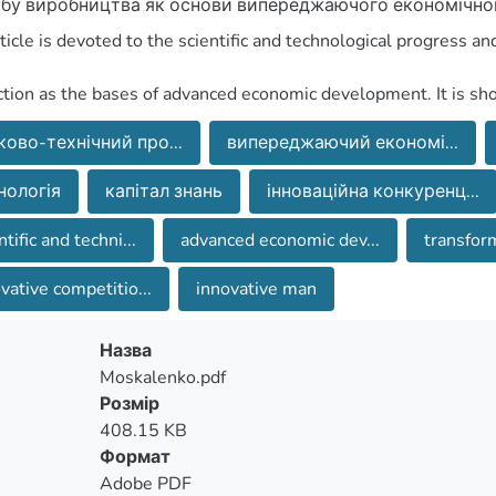
ково-технічний про...
випереджаючий економі...
нологія
капітал знань
інноваційна конкуренц...
ntific and techni...
advanced economic dev...
transform
vative competitio...
innovative man
розвинених країн.
Назва
pment that is created for the less developed countries.
Moskalenko.pdf
Розмір
408.15 KB
Формат
Adobe PDF