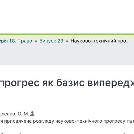
рія 18. Право
Випуск 23
Науково-технічний прогрес як базис випереджаючого розвитку економіки
 прогрес як базис випере
ленко, О. М.