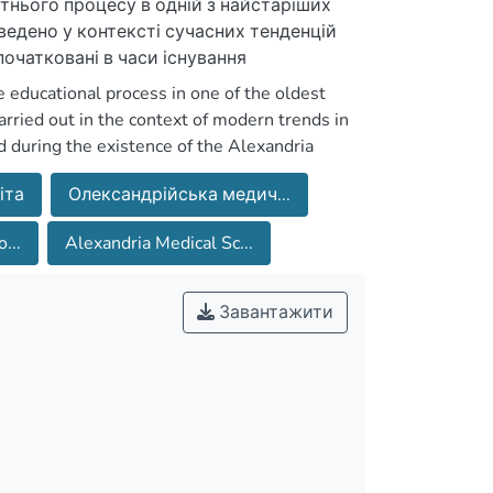
вітнього процесу в одній з найстаріших
ведено у контексті сучасних тенденцій
початковані в часи існування
рунтям для формування фундаменту
 educational process in one of the oldest
ької медичної школи відобразилися у
rried out in the context of modern trends in
оліть. Зокрема полікультурний науковий
d during the existence of the Alexandria
ий розвиток медицини, винайдення нових
 of the foundation of modern medical
та розвитку Олександрійської медичної
іта
Олександрійська медич...
the Alexandria Medical School were reflected in
о принцип багаторазового поділу
s. In particular, the multicultural scientific
а розуміння студентами їхніх складових
...
Alexandria Medical Sc...
elopment of medicine, the invention of new
nctioning and development of the Alexandria
ms into separate and simpler ones for
Завантажити
s was introduced in the modern pedagogical