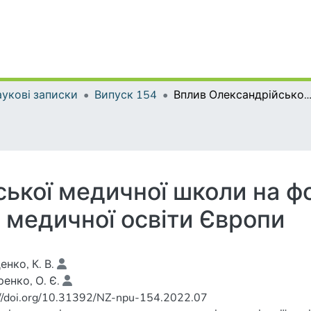
укові записки
Випуск 154
Вплив Олександрійської медичної школи на формування сучасних тенденцій медичної осві
ської медичної школи на 
 медичної освіти Європи
нко, К. В.
енко, О. Є.
://doi.org/10.31392/NZ-npu-154.2022.07