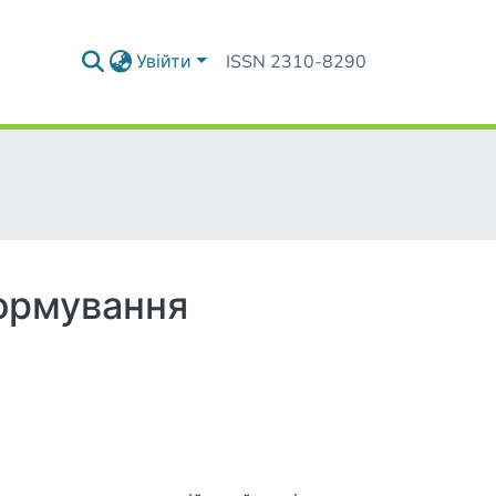
Увійти
ISSN 2310-8290
ти Європи
формування