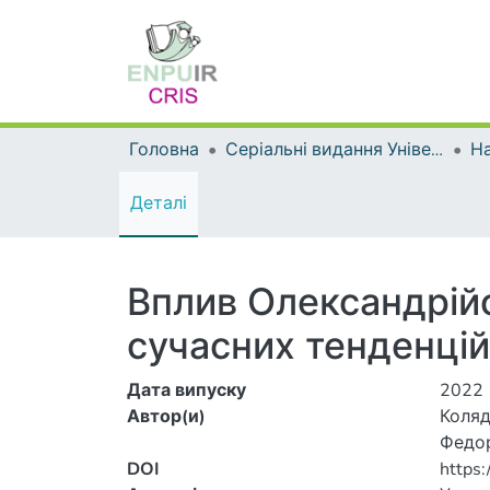
Головна
Серіальні видання Університету
На
Деталі
Вплив Олександрій
сучасних тенденцій
Дата випуску
2022
Автор(и)
Коляде
Федор
DOI
https