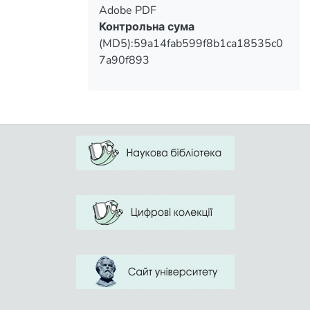
Adobe PDF
Контрольна сума
(MD5):59a14fab599f8b1ca18535c0
7a90f893