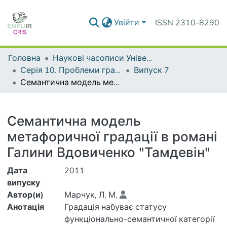
Увійти
ISSN 2310-8290
Головна
Наукові часописи Університету
Серія 10. Проблеми граматики і лексикології української мови
Випуск 7
Семантична модель метафоричної градації в романі Галини Вдовиченко "Тамдевін"
Деталі
Семантична модель
метафоричної градації в романі
Галини Вдовиченко "Тамдевін"
Дата
2011
випуску
Автор(и)
Марчук, Л. М.
Анотація
Градація набуває статусу
функціонально-семантичної категорії