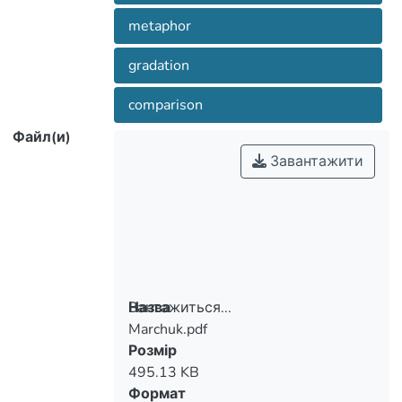
metaphor
gradation
comparison
Файл(и)
Завантажити
Вантажиться...
Назва
Marchuk.pdf
Вантажиться...
Розмір
495.13 KB
Формат