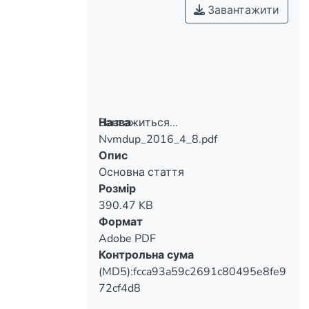
Завантажити
Вантажиться...
Назва
Nvmdup_2016_4_8.pdf
Вантажиться...
Опис
Основна стаття
Розмір
390.47 KB
Формат
Adobe PDF
Контрольна сума
(MD5):fcca93a59c2691c80495e8fe9
72cf4d8