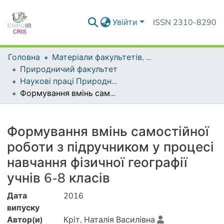
Увійти
ISSN 2310-8290
Головна
Матеріали факультетів, інститутів, підрозділів
Природничий факультет
Наукові праці Природничого факультету
Формування вмінь самостійної роботи з підручником у процесі навчання фізичної географії учнів 6-8 класів
Деталі
Формування вмінь самостійної
роботи з підручником у процесі
навчання фізичної географії
учнів 6-8 класів
Дата
2016
випуску
Автор(и)
Кріт, Наталія Василівна