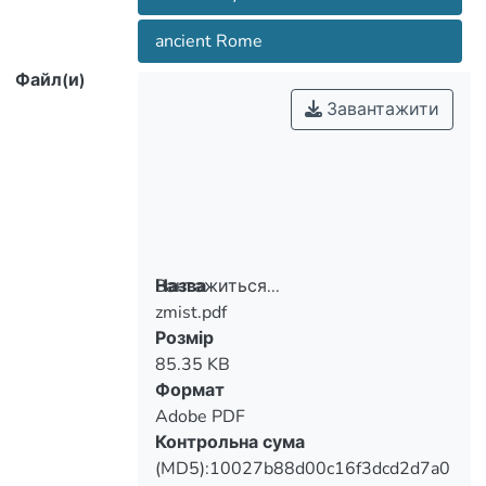
ancient Rome
Файл(и)
Завантажити
Вантажиться...
Назва
zmist.pdf
Вантажиться...
Розмір
85.35 KB
Формат
Adobe PDF
Контрольна сума
(MD5):10027b88d00c16f3dcd2d7a0