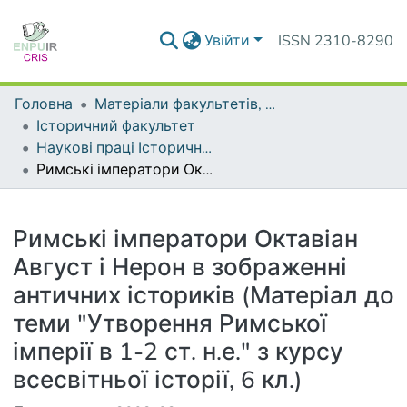
Увійти
ISSN 2310-8290
Головна
Матеріали факультетів, інститутів, підрозділів
Історичний факультет
Наукові праці Історичного факультету
Римські імператори Октавіан Август і Нерон в зображенні античних істориків (Матеріал до теми "Утворення Римської імперії в 1-2 ст. н.е." з курсу всесвітньої історії, 6 кл.)
Деталі
Римські імператори Октавіан
Август і Нерон в зображенні
античних істориків (Матеріал до
теми "Утворення Римської
імперії в 1-2 ст. н.е." з курсу
всесвітньої історії, 6 кл.)