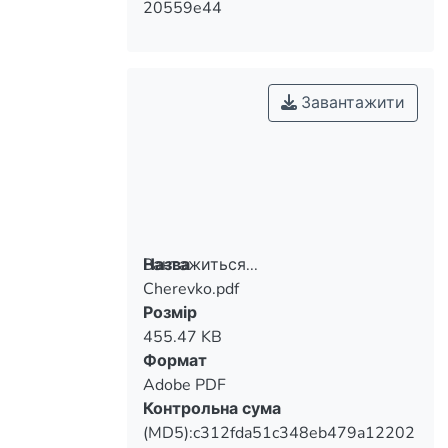
20559e44
Завантажити
Вантажиться...
Назва
Cherevko.pdf
Вантажиться...
Розмір
455.47 KB
Формат
Adobe PDF
Контрольна сума
(MD5):c312fda51c348eb479a12202