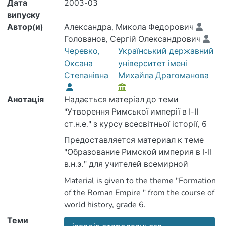
Дата
2003-03
випуску
Автор(и)
Александра, Микола Федорович
Голованов, Сергій Олександрович
Черевко,
Український державний
Оксана
університет імені
Степанівна
Михайла Драгоманова
Анотація
Надається матеріал до теми
"Утворення Римської имперії в І-ІІ
ст.н.е." з курсу всесвітньої історії, 6
клас.
Предоставляется материал к теме
"Образование Римской империя в I-II
в.н.э." для учителей всемирной
истории, 6 класс.
Material is given to the theme "Formation
of the Roman Empire " from the course of
world history, grade 6.
Теми