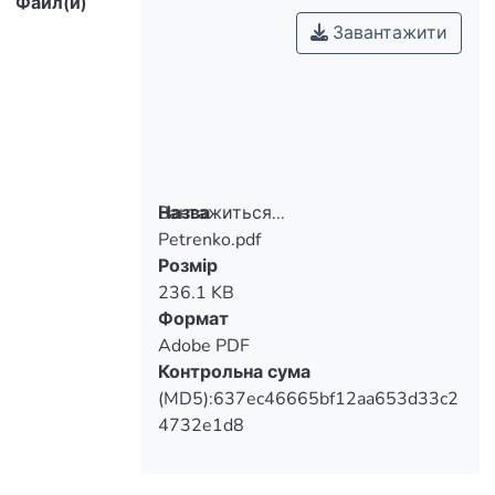
Файл(и)
Завантажити
Вантажиться...
Назва
Petrenko.pdf
Вантажиться...
Розмір
236.1 KB
Формат
Adobe PDF
Контрольна сума
(MD5):637ec46665bf12aa653d33c2
4732e1d8