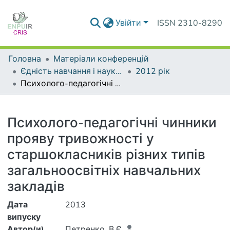
Увійти
ISSN 2310-8290
Головна
Матеріали конференцій
Єдність навчання і наукових досліджень - головний принцип університету
2012 рік
Психолого-педагогічні чинники прояву тривожності у старшокласників різних типів загальноосвітніх навчальних закладів
Деталі
Психолого-педагогічні чинники
прояву тривожності у
старшокласників різних типів
загальноосвітніх навчальних
закладів
Дата
2013
випуску
Автор(и)
Петренко, В.Є.