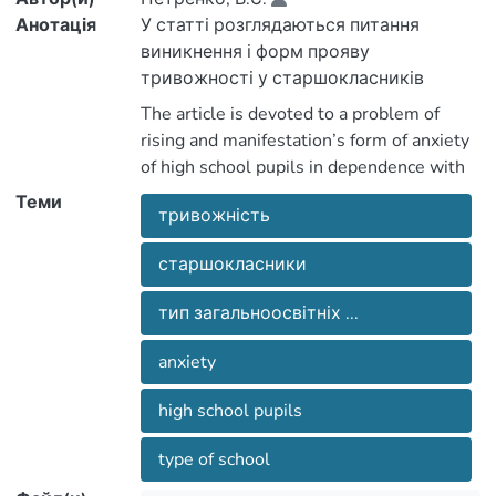
Анотація
У статті розглядаються питання
виникнення і форм прояву
тривожності у старшокласників
залежно від типу загальноосвітніх
The article is devoted to a problem of
навчальних закладів.
rising and manifestation’s form of anxiety
of high school pupils in dependence with
type of school.
Теми
тривожність
старшокласники
тип загальноосвітніх ...
anxiety
high school pupils
type of school