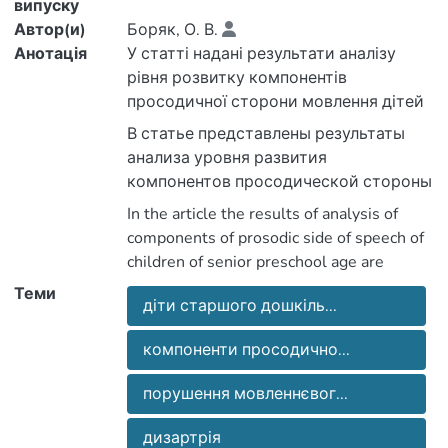
випуску
Автор(и)
Боряк, О. В.
Анотація
У статті надані результати аналізу
рівня розвитку компонентів
просодичної сторони мовлення дітей
старшого дошкільного віку з
В статье представлены результаты
дизартрією на формувальному етапі
анализа уровня развития
експериментального дослідження.
компонентов просодической стороны
речи детей старшего дошкольного
In the article the results of analysis of
возраста с дизартрией после
components of prosodic side of speech of
проведения формирующего этапа
children of senior preschool age are
исследования.
presented with dizartriey after the lead
Теми
діти старшого дошкіль...
through of the forming stage of research.
компоненти просодично...
порушення мовленнєвог...
дизартрія