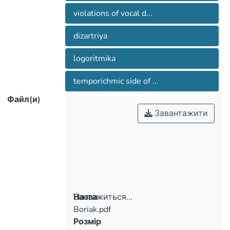
violations of vocal d...
dizartriya
logoritmika
temporichmic side of ...
Файл(и)
Завантажити
Вантажиться...
Назва
Boriak.pdf
Вантажиться...
Розмір