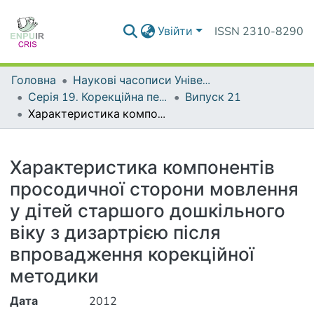
Увійти
ISSN 2310-8290
Головна
Наукові часописи Університету
Серія 19. Корекційна педагогіка та спеціальна психологія
Випуск 21
Характеристика компонентів просодичної сторони мовлення у дітей старшого дошкільного віку з дизартрією після впровадження корекційної методики
Деталі
Характеристика компонентів
просодичної сторони мовлення
у дітей старшого дошкільного
віку з дизартрією після
впровадження корекційної
методики
Дата
2012