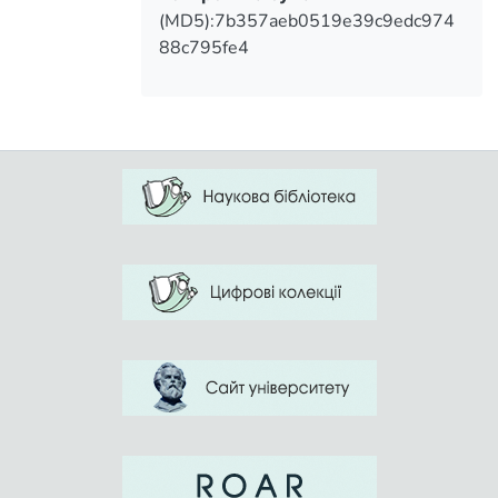
(MD5):7b357aeb0519e39c9edc974
88c795fe4