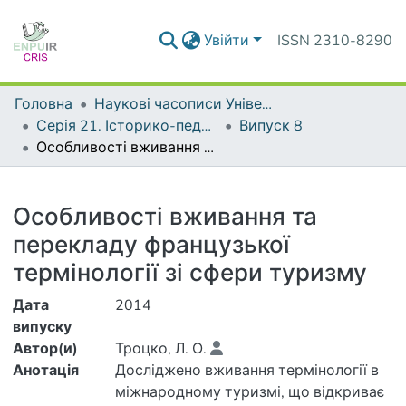
Увійти
ISSN 2310-8290
Головна
Наукові часописи Університету
Серія 21. Історико-педагогічні студії
Випуск 8
Особливості вживання та перекладу французької термінології зі сфери туризму
Деталі
Особливості вживання та
перекладу французької
термінології зі сфери туризму
Дата
2014
випуску
Автор(и)
Троцко, Л. О.
Анотація
Досліджено вживання термінології в
міжнародному туризмі, що відкриває