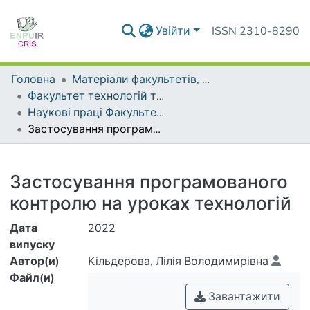
Увійти
ISSN 2310-8290
Головна
Матеріали факультетів, інститутів, підрозділів
Факультет технологій та дизайну
Наукові праці Факультету технологій та дизайну
Застосування програмованого контролю на уроках технологій
Деталі
Застосування програмованого
контролю на уроках технологій
Дата
2022
випуску
Автор(и)
Кільдерова, Лілія Володимирівна
Файл(и)
Завантажити