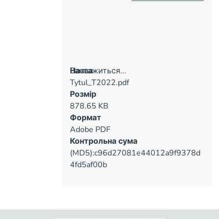
Вантажиться...
Назва
Tytul_T2022.pdf
Вантажиться...
Розмір
878.65 KB
Формат
Adobe PDF
Контрольна сума
(MD5):c96d27081e44012a9f9378d
4fd5af00b