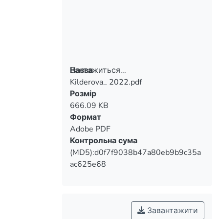
Вантажиться...
Назва
Kilderova_ 2022.pdf
Вантажиться...
Розмір
666.09 KB
Формат
Adobe PDF
Контрольна сума
(MD5):d0f7f9038b47a80eb9b9c35a
ac625e68
Завантажити