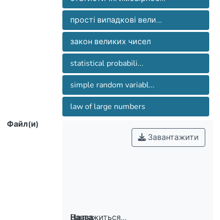
прості випадкові вели...
закон великих чисел
statistical probabili...
simple random variabl...
law of large numbers
Файл(и)
Завантажити
Вантажиться...
Назва