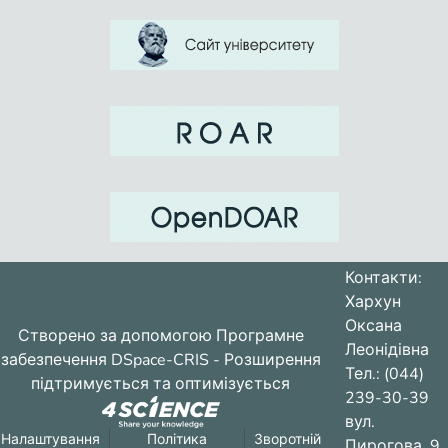
Контакти:
Хархун
Оксана
Створено за допомогою
Програмне
Леонідівна
забезпечення DSpace-CRIS
- Розширення
Тел.: (044)
підтримується та оптимізується
239-30-39
вул.
Налаштування
Політика
Зворотній
Пирогова, 9,