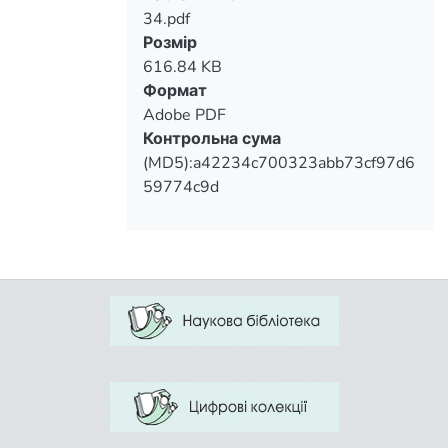
34.pdf
Вантажиться...
Розмір
616.84 KB
Формат
Adobe PDF
Контрольна сума
(MD5):a42234c700323abb73cf97d6
59774c9d