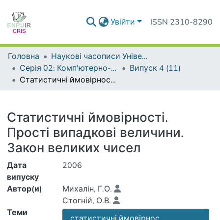
Увійти
ISSN 2310-8290
Головна
Наукові часописи Університету
Серія 02: Комп'ютерно-орієнтовані системи навчання
Випуск 4 (11)
Статистичні ймовірності. Прості випадкові величини. Закон великих чисел
Деталі
Статистичні ймовірності.
Прості випадкові величини.
Закон великих чисел
Дата
2006
випуску
Автор(и)
Михалін, Г.О.
Стогній, О.В.
Теми
статистичні ймовірнос...