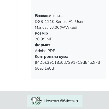
Вантажиться...
Назва
DGS-1210 Series_F1_User
Вантажиться...
Manual_v6.00(WW).pdf
Розмір
20.99 MB
Формат
Adobe PDF
Контрольна сума
(MD5):39113a0d7391719d54a2f73
56acf1e8d