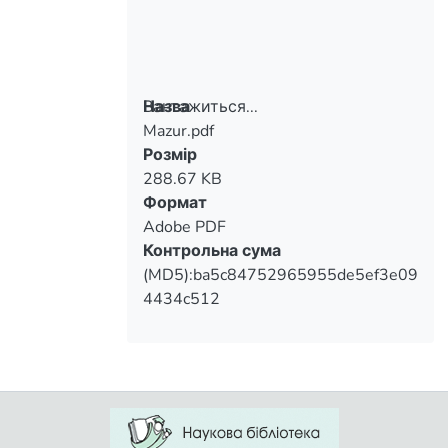
Вантажиться...
Назва
Mazur.pdf
Вантажиться...
Розмір
288.67 KB
Формат
Adobe PDF
Контрольна сума
(MD5):ba5c84752965955de5ef3e09
4434c512