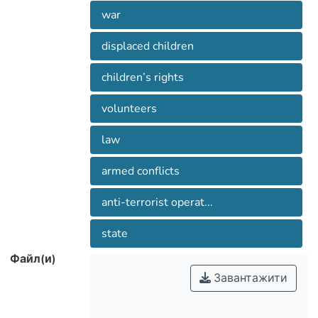
war
displaced children
children’s rights
volunteers
law
armed conflicts
anti-terrorist operat...
state
Файл(и)
Завантажити