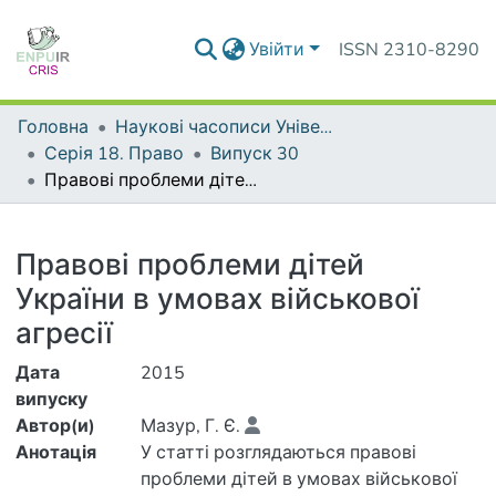
Увійти
ISSN 2310-8290
Головна
Наукові часописи Університету
Серія 18. Право
Випуск 30
Правові проблеми дітей України в умовах військової агресії
Деталі
Правові проблеми дітей
України в умовах військової
агресії
Дата
2015
випуску
Автор(и)
Мазур, Г. Є.
Анотація
У статті розглядаються правові
проблеми дітей в умовах військової