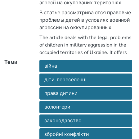
агресії на окупованих територіях
України. Пропонуються шляхи
В статье рассматриваются правовые
вирішення нагальних питань щодо
проблемы детей в условиях военной
дітей, які виїхали із окупованих
агрессии на оккупированных
територій.
территориях Украины. Предлагаются
The article deals with the legal problems
пути решения насущных вопросов
of children in military aggression in the
детей, выехавших с оккупированных
occupied territories of Ukraine. It offers
территорий.
ways of solving urgent issues of children
Теми
війна
who went to the occupied territories.
діти-переселенці
права дитини
волонтери
законодавство
збройні конфлікти