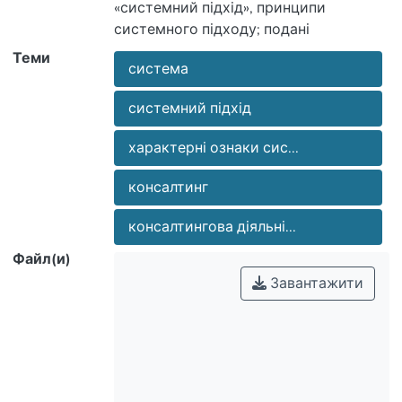
«системний підхід», принципи
системного підходу; подані
характерні ознаки системних об’єктів.
Теми
система
Визначено риси системного підходу,
які характерні при визначенні
системний підхід
системних властивостей консалтингу
та консалтингової діяльності в освіті.
характерні ознаки сис...
консалтинг
консалтингова діяльні...
Файл(и)
Завантажити