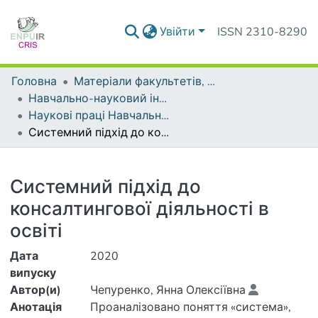
Увійти
ISSN 2310-8290
Головна
Матеріали факультетів, інститутів, підрозділів
Навчально-науковий інститут публічного управління та адміністрування
Наукові праці Навчально-наукового інституту публічного управління та адміністрування
Системний підхід до консалтингової діяльності в освіті
Деталі
Системний підхід до
консалтингової діяльності в
освіті
Дата
2020
випуску
Автор(и)
Чепуренко, Янна Олексіївна
Анотація
Проаналізовано поняття «система»,