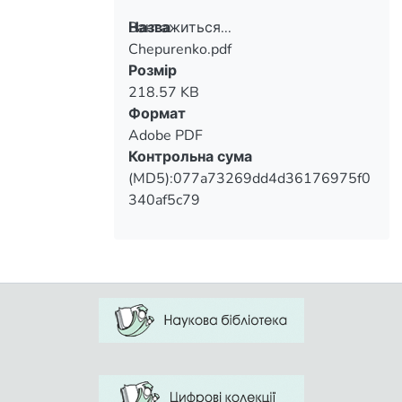
Вантажиться...
Назва
Chepurenko.pdf
Вантажиться...
Розмір
218.57 KB
Формат
Adobe PDF
Контрольна сума
(MD5):077a73269dd4d36176975f0
340af5c79