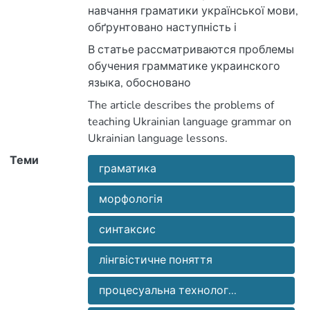
навчання граматики української мови,
обґрунтовано наступність і
перспективність, як передумову
В статье рассматриваются проблемы
засвоєння школярами понять з
обучения грамматике украинского
граматики.
языка, обосновано
последовательность и
The article describes the problems of
перспективность как предпосылку
teaching Ukrainian language grammar on
усвоения школьниками
Ukrainian language lessons.
грамматических понятий.
Теми
граматика
морфологія
синтаксис
лінгвістичне поняття
процесуальна технолог...