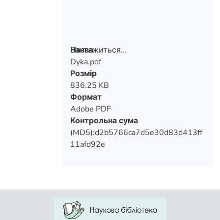
Вантажиться...
Назва
Dyka.pdf
Вантажиться...
Розмір
836.25 KB
Формат
Adobe PDF
Контрольна сума
(MD5):d2b5766ca7d5e30d83d413ff
11afd92e