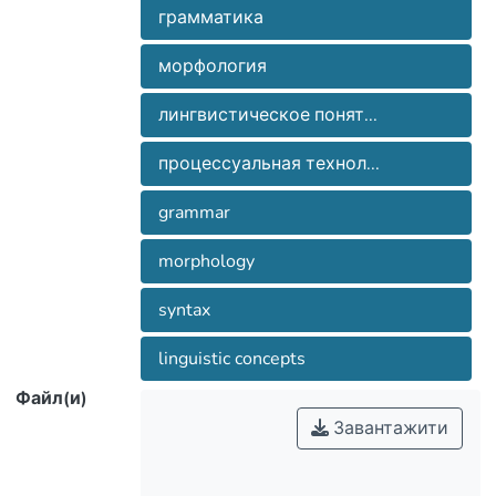
грамматика
морфология
лингвистическое понят...
процессуальная технол...
grammar
morphology
syntax
linguistic concepts
Файл(и)
Завантажити