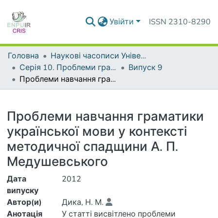
Увійти
ISSN 2310-8290
Головна
Наукові часописи Університету
Серія 10. Проблеми граматики і лексикології української мови
Випуск 9
Проблеми навчання граматики української мови у контексті методичної спадщини А. П. Медушевського
Деталі
Проблеми навчання граматики
української мови у контексті
методичної спадщини А. П.
Медушевського
Дата
2012
випуску
Автор(и)
Дика, Н. М.
Анотація
У статті висвітлено проблеми