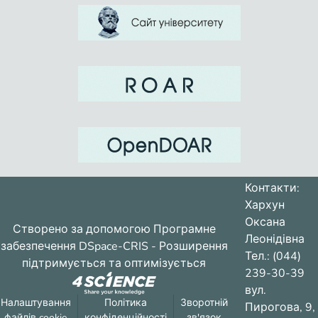
украинском языке, СК ‘отсутствие
элементов, являющихся
зрению’, – в английском. Два
последних СК отличаются своей
конкретная поверхность, на которой
отсутствуют посторонние элементы,
Контакти:
Хархун
Оксана
Створено за допомогою
Програмне
центре внимания в украинском языке,
Леонідівна
забезпечення DSpace-CRIS
- Розширення
а в английском – отсутствие этих
Тел.: (044)
підтримується та оптимізується
239-30-39
вул.
препятствий движению, зрению. На
Налаштування
Політика
Зворотній
Пирогова, 9,
файлів cookie
конфіденційності
зв'язок