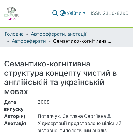
Увійти
ISSN 2310-8290
Головна
Автореферати, анотації до дисертацій та дисертації
Автореферати
Семантико-когнітивна структура концепту чистий в англійській та українській мовах
Деталі
Семантико-когнітивна
структура концепту чистий в
англійській та українській
мовах
Дата
2008
випуску
Автор(и)
Потапчук, Світлана Сергіївна
Анотація
У дисертації представлено цілісний
зіставно-типологічний аналіз