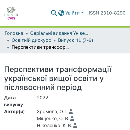
Увійти
ISSN 2310-8290
Головна
Серіальні видання Університету
Освітній дискурс
Випуск 41 (7-9)
Перспективи трансформації української вищої освіти у післявоєнний період
Деталі
Перспективи трансформації
української вищої освіти у
післявоєнний період
Дата
2022
випуску
Автор(и)
Хромова, О. І.
Міщенко, О. В.
Ніколенко, К. В.