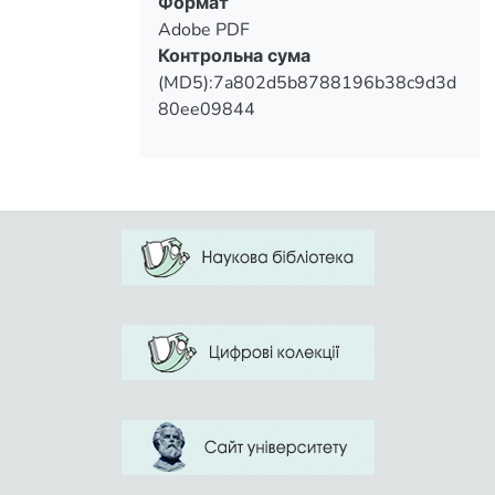
Формат
Adobe PDF
Контрольна сума
(MD5):7a802d5b8788196b38c9d3d
80ee09844