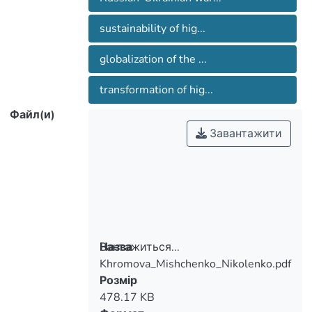
globalization and struggle with the
consequences of war.
sustainability of hig...
globalization of the ...
transformation of hig...
Файл(и)
Завантажити
Вантажиться...
Назва
Khromova_Mishchenko_Nikolenko.pdf
Вантажиться...
Розмір
478.17 KB