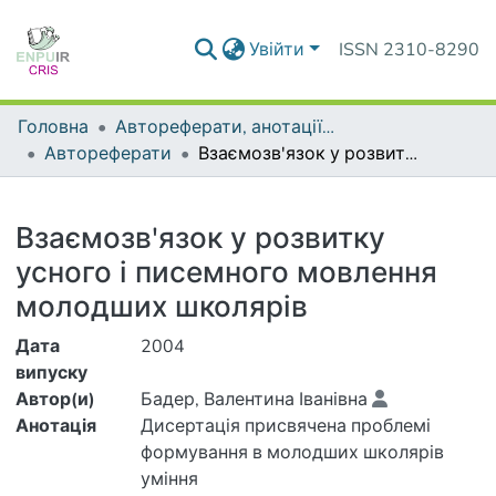
Увійти
ISSN 2310-8290
Головна
Автореферати, анотації до дисертацій та дисертації
Автореферати
Взаємозв'язок у розвитку усного і писемного мовлення молодших школярів
Деталі
Взаємозв'язок у розвитку
усного і писемного мовлення
молодших школярів
Дата
2004
випуску
Автор(и)
Бадер, Валентина Іванівна
Анотація
Дисертація присвячена проблемі
формування в молодших школярів