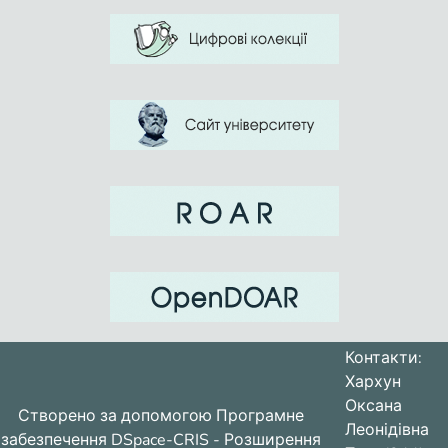
подбирать необходимый фактический
материал, располагать его в
последовательности, правильно
использовать средства связи,
грамматико-стилистические единицы
коммуникативно целесообразно
пользоваться мимикой, жестами,
Контакти:
Хархун
определять ошибки и недочеты в
Оксана
Створено за допомогою
Програмне
устной и письменной речи, устранять
Леонідівна
забезпечення DSpace-CRIS
- Розширення