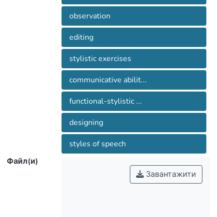
observation
развития речи на современном этапе,
editing
проанализированы действующие
stylistic exercises
и учебники в аспекте формирования
communicative abilit...
functional-stylistic ...
представлены результаты
designing
констатирующего эксперимента,
styles of speech
типичные ошибки и недочеты в речи
Файл(и)
Завантажити
В третьем разделе определены
содержание работы по развитию