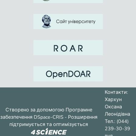
обеспечивает формирование умений
наполнять методы обучения
методическими приемами.
Прикладной этап способствует
интеграции дидактических и
методических знаний и умений,
обеспечивает их реализацию
непосредственно в практической
В концептуальной части работы
определены содержание и структура
процесса выбора методов обучения,
Контакти:
компоненты которого (анализ,
Хархун
диагностирование, прогнозирование,
Оксана
Створено за допомогою
Програмне
проектирование, моделирование)
Леонідівна
забезпечення DSpace-CRIS
- Розширення
взаимосвязаны и взаимообусловлены,
Тел.: (044)
підтримується та оптимізується
функционируют по законам прямой и
239-30-39