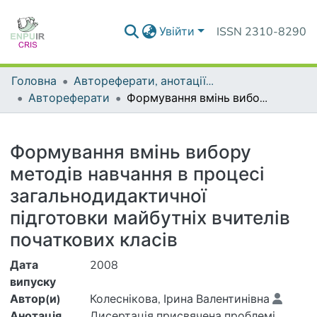
Увійти
ISSN 2310-8290
Головна
Автореферати, анотації до дисертацій та дисертації
Автореферати
Формування вмінь вибору методів навчання в процесі загальнодидактичної підготовки майбутніх вчителів початкових класів
Деталі
Формування вмінь вибору
методів навчання в процесі
загальнодидактичної
підготовки майбутніх вчителів
початкових класів
Дата
2008
випуску
Автор(и)
Колеснікова, Ірина Валентинівна
Анотація
Дисертація присвячена проблемі