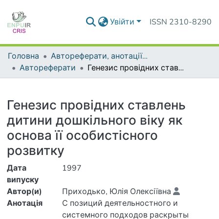
Увійти
ISSN 2310-8290
Головна
Автореферати, анотації до дисертацій та дисертації
Автореферати
Генезис провідних ставлень дитини дошкільного віку як основа її особистісного розвитку
Деталі
Генезис провідних ставлень
дитини дошкільного віку як
основа її особистісного
розвитку
Дата
1997
випуску
Автор(и)
Приходько, Юлія Олексіївна
Анотація
С позиций деятельностного и
системного подходов раскрыты