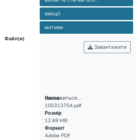
подходами к их изучению и
вікові та статеві осо...
дополняют психологическими
емоції
схемами управления их развитием на
ранних этапах онтогенеза.
мотиви
Файл(и)
Завантажити
Вантажиться...
Назва
100313704.pdf
Вантажиться...
Розмір
12.69 MB
Формат
Adobe PDF