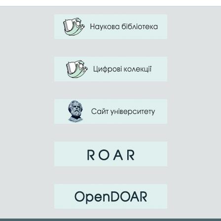
При помощи портрета - наиболее
важного средства художественного
выражения - исследуется и
анализируется образная система
романа "Пригоди молодого лицаря" в
сопоставлении с романами
"Сагайдачний" Д.Мордовца и
раскрывается мастерство
психологического анализа в романе
В романе С.Черкасенко портрет,
воспроизведенный в определенных