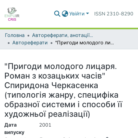
Увійти
ISSN 2310-8290
Головна
Автореферати, анотації до дисертацій та дисертації
Автореферати
"Пригоди молодого лицаря. Роман з козацьких часів" Спиридона Черкасенка (типологія жанру, специфіка образної системи і способи її художньої реалізації)
Деталі
"Пригоди молодого лицаря.
Роман з козацьких часів"
Спиридона Черкасенка
(типологія жанру, специфіка
образної системи і способи її
художньої реалізації)
Дата
2001
випуску