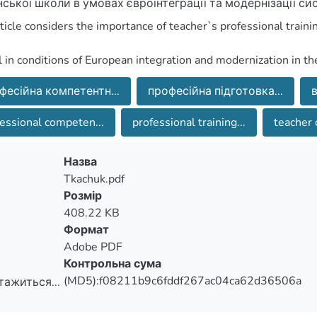
фесійна компетентн...
професійна підготовка...
в
essional competen...
professional training...
teacher o
Назва
Tkachuk.pdf
Розмір
408.22 KB
Формат
Adobe PDF
Контрольна сума
вого навчання та технологій” у вищому педагогічному н
(MD5):f08211b9c6fddf267ac04ca62d36506a
тажиться...
тажиться...