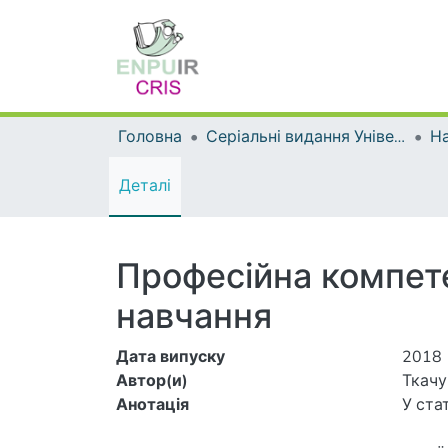
Головна
Серіальні видання Університету
На
Деталі
Професійна компете
навчання
Дата випуску
2018
Автор(и)
Ткачук
Анотація