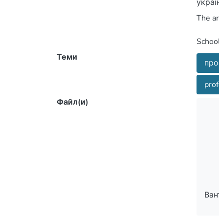
Теми
про
prof
Файл(и)
трудо
Ван
Ван