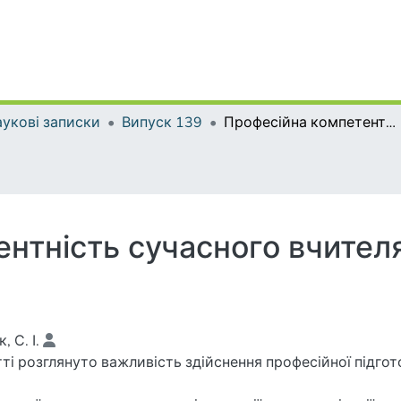
укові записки
Випуск 139
Професійна компетентність сучасного вчителя трудового навчання
нтність сучасного вчител
, С. І.