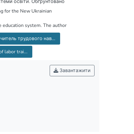
читель трудового нав...
f labor trai...
Завантажити
авчальному закладі.