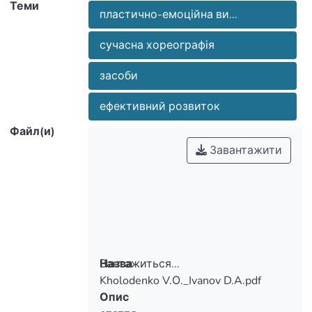
Теми
пластично-емоційна ви...
сучасна хореографія
засоби
ефективний розвиток
Файл(и)
Завантажити
Вантажиться...
Назва
Kholodenko V.О._Ivanov D.A.pdf
Вантажиться...
Опис