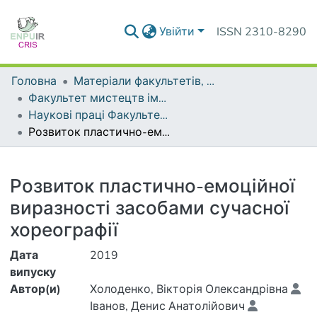
Увійти
ISSN 2310-8290
Головна
Матеріали факультетів, інститутів, підрозділів
Факультет мистецтв імені Анатолія Авдієвського
Наукові праці Факультету мистецтв імені Анатолія Авдієвського
Розвиток пластично-емоційної виразності засобами сучасної хореографії
Деталі
Розвиток пластично-емоційної
виразності засобами сучасної
хореографії
Дата
2019
випуску
Автор(и)
Холоденко, Вікторія Олександрівна
Іванов, Денис Анатолійович