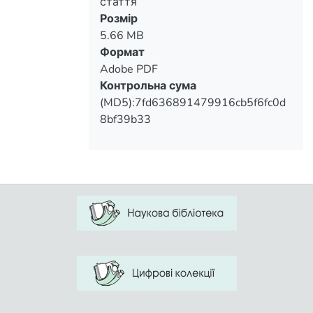
стаття
Розмір
5.66 MB
Формат
Adobe PDF
Контрольна сума
(MD5):7fd636891479916cb5f6fc0d
8bf39b33