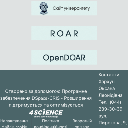
Контакти:
Хархун
Оксана
Створено за допомогою
Програмне
Леонідівна
забезпечення DSpace-CRIS
- Розширення
Тел.: (044)
підтримується та оптимізується
239-30-39
вул.
Налаштування
Політика
Зворотній
Пирогова, 9,
файлів cookie
конфіденційності
зв'язок