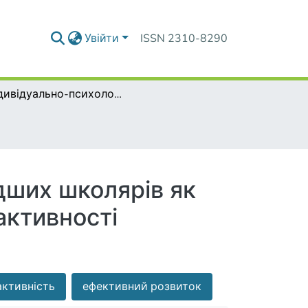
Увійти
ISSN 2310-8290
Індивідуально-психологічні особливості молодших школярів як передумова ефективного розвитку їх творчої активності
дших школярів як
активності
активність
ефективний розвиток