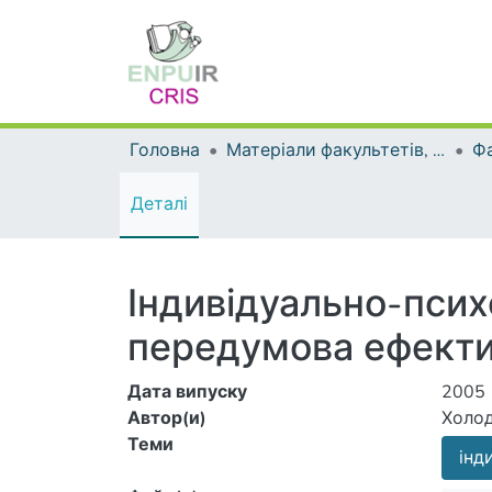
Головна
Матеріали факультетів, інститутів, підрозділів
Деталі
Індивідуально-псих
передумова ефектив
Дата випуску
2005
Автор(и)
Холод
Теми
інд