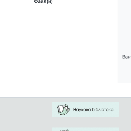
Файл(и)
Ван
Ван