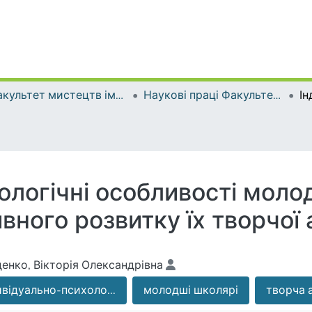
Факультет мистецтв імені Анатолія Авдієвського
Наукові праці Факультету мистецтв імені Анатолія Авдієвського
ологічні особливості моло
ного розвитку їх творчої 
енко, Вікторія Олександрівна
ивідуально-психоло...
молодші школярі
творча 