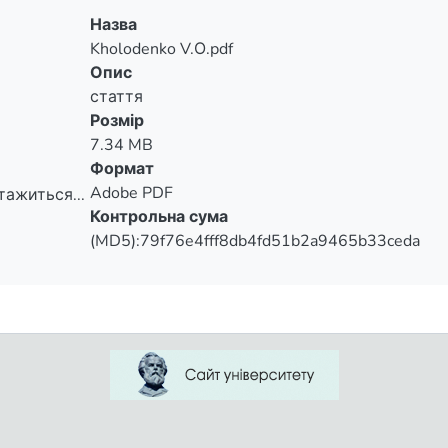
Назва
Kholodenko V.О.pdf
Опис
стаття
Розмір
7.34 MB
Формат
Adobe PDF
тажиться...
Контрольна сума
тажиться...
(MD5):79f76e4fff8db4fd51b2a9465b33ceda