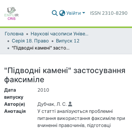
Увійти
ISSN 2310-8290
Головна
Наукові часописи Університету
Серія 18. Право
Випуск 12
"Підводні камені" застосування факсиміле
Деталі
"Підводні камені" застосування
факсиміле
Дата
2010
випуску
Автор(и)
Дубчак, Л. С.
Анотація
У статті аналізуються проблемні
питання використання факсиміле при
вчиненні правочинів, підготовці