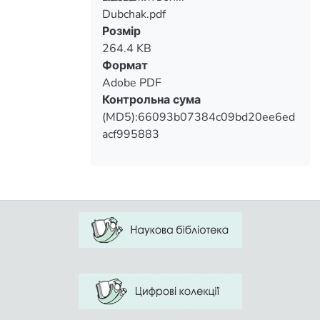
Dubchak.pdf
Вантажиться...
Розмір
264.4 KB
Формат
Adobe PDF
Контрольна сума
(MD5):66093b07384c09bd20ee6ed
acf995883