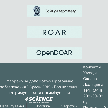
Контакти:
Хархун
Оксана
Створено за допомогою
Програмне
Леонідівна
забезпечення DSpace-CRIS
- Розширення
Тел.: (044)
підтримується та оптимізується
239-30-39
вул.
Налаштування
Політика
Зворотній
Пирогова, 9,