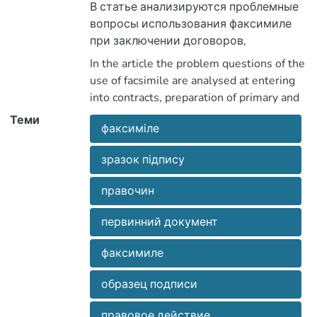
первинних та розпорядчих
В статье анализируются проблемные
документів.
вопросы использования факсимиле
при заключении договоров,
подготовке первичных и
In the article the problem questions of the
распорядительных документов.
use of facsimile are analysed at entering
into contracts, preparation of primary and
active documents.
Теми
факсиміле
зразок підпису
правочин
первинний документ
факсимиле
образец подписи
правовое действие