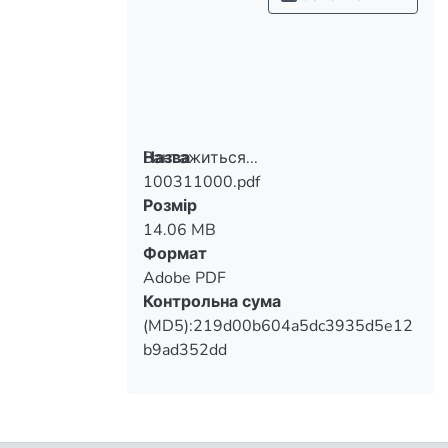
Вантажиться...
Назва
100311000.pdf
Вантажиться...
Розмір
14.06 MB
Формат
Adobe PDF
Контрольна сума
(MD5):219d00b604a5dc3935d5e12
b9ad352dd