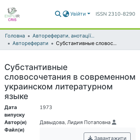
Увійти
ISSN 2310-8290
Головна
Автореферати, анотації до дисертацій та дисертації
Автореферати
Субстантивные словосочетания в современном украинском литературном языке
Деталі
Субстантивные
словосочетания в современном
украинском литературном
языке
Дата
1973
випуску
Автор(и)
Давыдова, Лидия Потаповна
Файл(и)
Завантажити