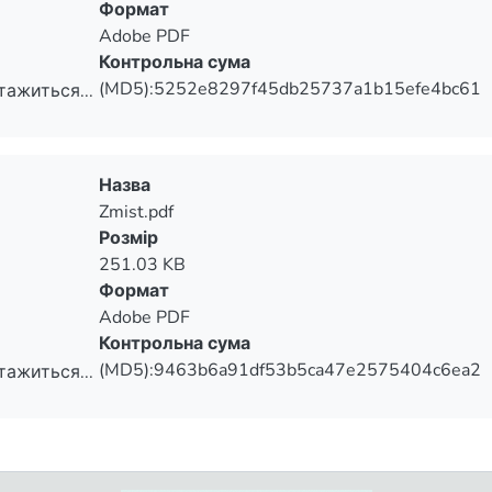
Формат
Adobe PDF
Контрольна сума
(MD5):5252e8297f45db25737a1b15efe4bc61
тажиться...
тажиться...
Назва
Zmist.pdf
Розмір
251.03 KB
Формат
Adobe PDF
Контрольна сума
(MD5):9463b6a91df53b5ca47e2575404c6ea2
тажиться...
тажиться...