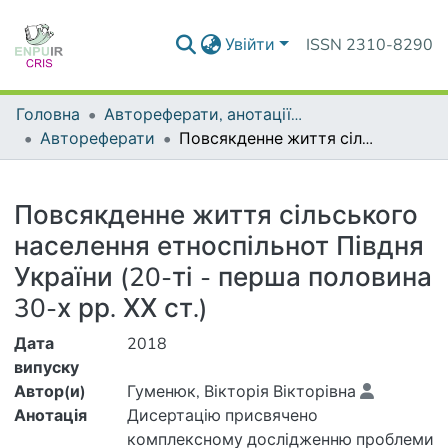
Увійти
ISSN 2310-8290
Головна
Автореферати, анотації до дисертацій та дисертації
Автореферати
Повсякденне життя сільського населення етноспільнот Півдня України (20-ті - перша половина 30-х рр. ХХ ст.)
Деталі
Повсякденне життя сільського
населення етноспільнот Півдня
України (20-ті - перша половина
30-х рр. ХХ ст.)
Дата
2018
випуску
Автор(и)
Гуменюк, Вікторія Вікторівна
Анотація
Дисертацію присвячено