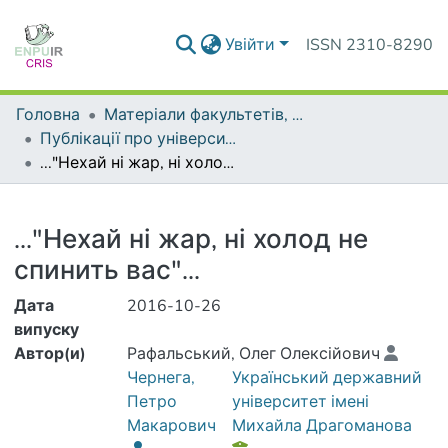
Увійти
ISSN 2310-8290
Головна
Матеріали факультетів, інститутів, підрозділів
Публікації про університет у засобах масової інформації
..."Нехай ні жар, ні холод не спинить вас"...
Деталі
..."Нехай ні жар, ні холод не
спинить вас"...
Дата
2016-10-26
випуску
Автор(и)
Рафальський, Олег Олексійович
Чернега,
Український державний
Петро
університет імені
Макарович
Михайла Драгоманова