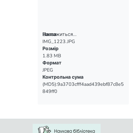
співробітники музеїв України,
Білорусії, Польщі.
Вантажиться...
Назва
IMG_1223.JPG
Вантажиться...
Розмір
1.83 MB
Формат
JPEG
Контрольна сума
(MD5):9a3703cfff4aad439ebf87c8e5
849ff0