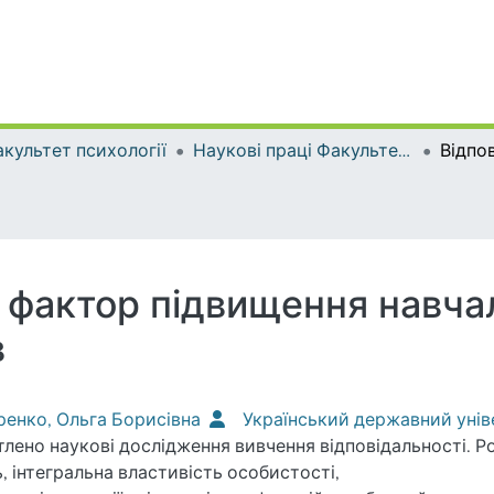
культет психології
Наукові праці Факультету психології
к фактор підвищення навча
в
енко, Ольга Борисівна
Український державний уні
тлено наукові дослідження вивчення відповідальності. Р
ь, інтегральна властивість особистості,