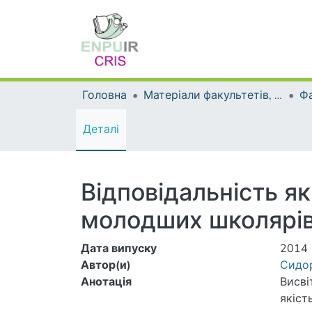
Головна
Матеріали факультетів, інститутів, підрозділів
Фа
Деталі
Відповідальність я
молодших школярі
Дата випуску
2014
Автор(и)
Сидор
Анотація
Висві
якіст