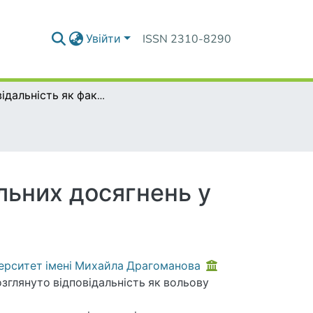
Увійти
ISSN 2310-8290
Відповідальність як фактор підвищення навчальних досягнень у молодших школярів
льних досягнень у
верситет імені Михайла Драгоманова
озглянуто відповідальність як вольову