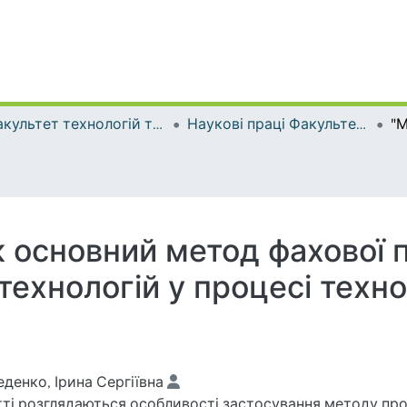
Факультет технологій та дизайну
Наукові праці Факультету технологій та дизайну
к основний метод фахової 
технологій у процесі техн
денко, Ірина Сергіївна
тті розглядаються особливості застосування методу про