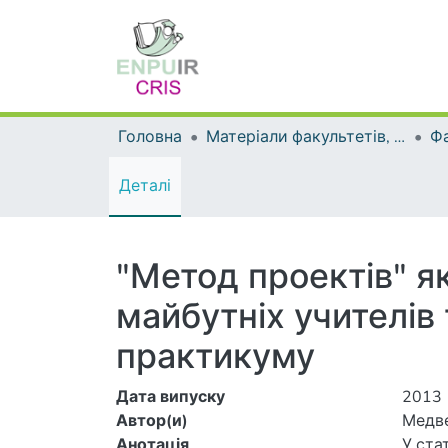
Головна
Матеріали факультетів, інститутів, підрозділів
Деталі
"Метод проектів" я
майбутніх учителів 
практикуму
Дата випуску
2013
Автор(и)
Медве
Анотація
У ста