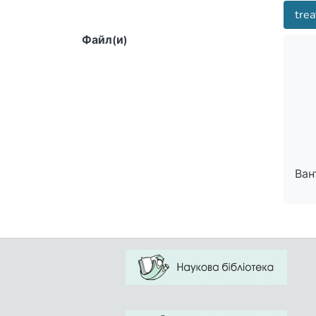
trea
Файл(и)
Ван
Ван