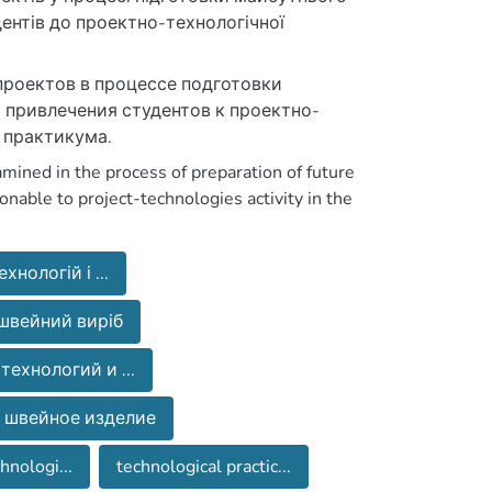
дентів до проектно-технологічної
проектов в процессе подготовки
 привлечения студентов к проектно-
 практикума.
xamined in the process of preparation of future
onable to project-technologies activity in the
хнологій і ...
швейний виріб
технологий и ...
швейное изделие
hnologi...
technological practic...