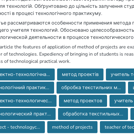
ля технологій. Обґрунтовано до цільність залучення сту
ності в процесі технологічного практикуму.
тье рассматриваются особенности применения метода 
его учителя технологий. Обосновано целесообразность
логической деятельности в процессе технологического
 article the features of application of method of projects are e
r of technologies. Expediency of bringing in of students is reas
s of technological practical work.
ектно-технологічна...
метод проектів
учитель те
нологічний практик...
обробка текстильних м...
ектно-технологичес...
метод проектов
учитель 
нологический практ...
обработка текстильных...
ect - technologyc...
method of projects
teacher of tec