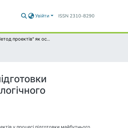
Увійти
ISSN 2310-8290
"Метод проектів" як основний метод фахової підготовки майбутніх учителів технологій у процесі технологічного практикуму
підготовки
ологічного
ектів у процесі підготовки майбутнього