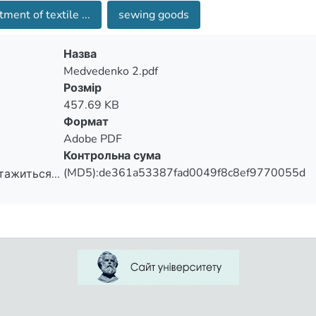
tment of textile ...
sewing goods
Назва
Medvedenko 2.pdf
Розмір
457.69 KB
Формат
Adobe PDF
Контрольна сума
(MD5):de361a53387fad0049f8c8ef9770055d
тажиться...
тажиться...