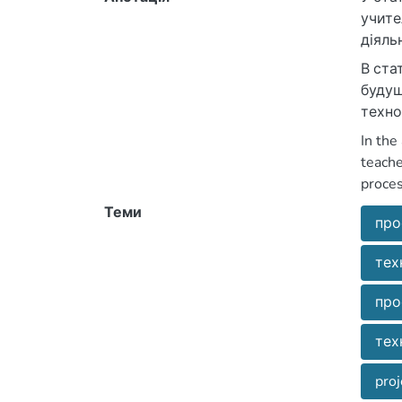
учите
діяль
В ста
будущ
техно
In the
teache
proces
Теми
про
тех
про
тех
proj