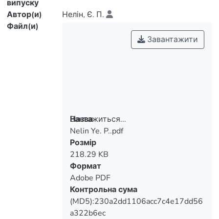
випуску
Автор(и)
Нелін, Є. П.
Файл(и)
Завантажити
Вантажиться...
Назва
Nelin Ye. P..pdf
Вантажиться...
Розмір
218.29 KB
Формат
Adobe PDF
Контрольна сума
(MD5):230a2dd1106acc7c4e17dd56
a322b6ec