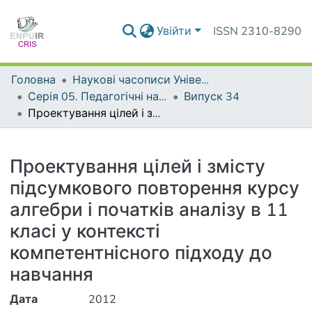
Увійти
ISSN 2310-8290
Головна
Наукові часописи Університету
Серія 05. Педагогічні науки: реалії та перспективи
Випуск 34
Проектування цілей і змісту підсумкового повторення курсу алгебри і початків аналізу в 11 класі у контексті компетентнісного підходу до навчання
Деталі
Проектування цілей і змісту
підсумкового повторення курсу
алгебри і початків аналізу в 11
класі у контексті
компетентнісного підходу до
навчання
Дата
2012