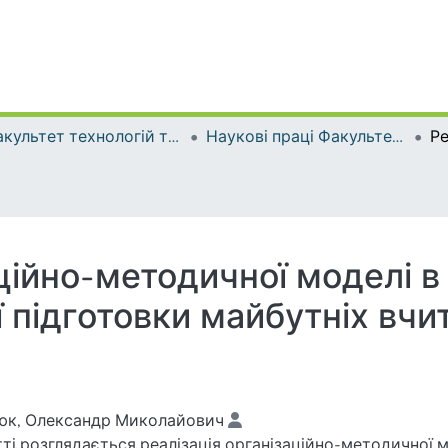
Факультет технологій та дизайну
Наукові праці Факультету технологій та дизайну
аційно-методичної моделі в
 підготовки майбутніх вчи
юк, Олександр Миколайович
тті розглядається реалізація організаційно-методичної 