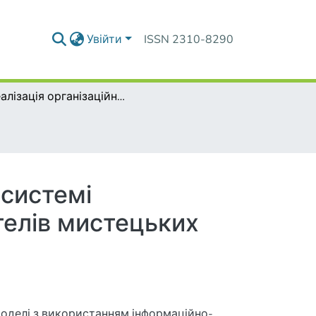
Увійти
ISSN 2310-8290
Реалізація організаційно-методичної моделі в системі підвищення фахової підготовки майбутніх вчителів мистецьких дисциплін
 системі
телів мистецьких
моделі з використанням інформаційно-