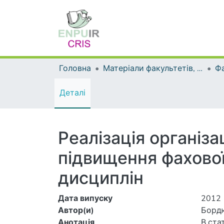
Головна
Матеріали факультетів, інститутів, підрозділів
Деталі
Реалізація організ
підвищення фахової
дисциплін
Дата випуску
2012
Автор(и)
Борд
Анотація
В ста