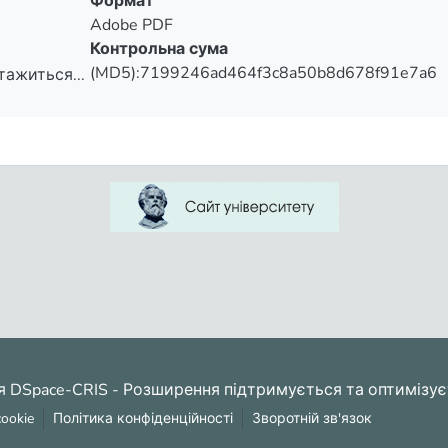
Формат
Adobe PDF
Контрольна сума
(MD5):7199246ad464f3c8a50b8d678f91e7a6
тажиться...
тажиться...
я DSpace-CRIS
- Розширення підтримується та оптимізу
ookie
Політика конфіденційності
Зворотній зв'язок