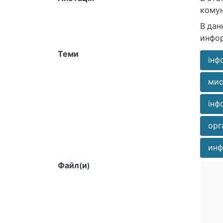
комун
В дан
инфо
Теми
інф
мис
інф
орг
инф
Файл(и)