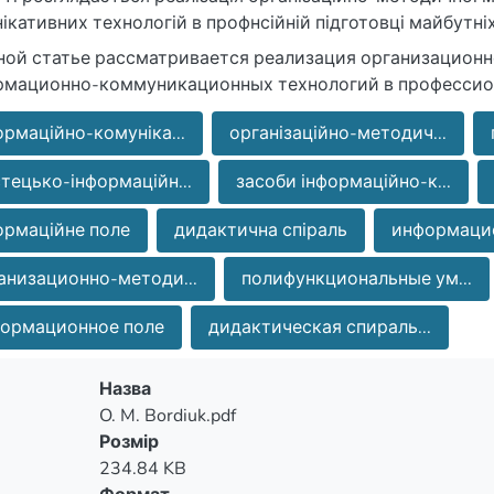
ікативних технологій в профнсійній підготовці майбутніх
ной статье рассматривается реализация организацион
рмационно-коммуникационных технологий в профессио
ормаційно-комуніка...
організаційно-методич...
тецько-інформаційн...
засоби інформаційно-к...
ормаційне поле
дидактична спіраль
информацио
анизационно-методи...
полифункциональные ум...
ормационное поле
дидактическая спираль...
Назва
O. M. Bordiuk.pdf
Розмір
234.84 KB