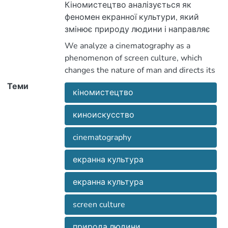
направляет его развитие.
Кіномистецтво аналізується як
феномен екранної культури, який
змінює природу людини і направляє
його розвиток.
We analyze a cinematography as a
phenomenon of screen culture, which
changes the nature of man and directs its
development.
Теми
кіномистецтво
киноискусство
cinematography
екранна культура
екранна культура
screen culture
природа людини