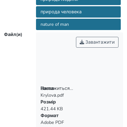
природа человека
nature of man
Файл(и)
Завантажити
Вантажиться...
Назва
Krylovа.pdf
Вантажиться...
Розмір
421.44 KB
Формат
Adobe PDF