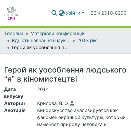
Увійти
ISSN 2310-8290
Головна
Матеріали конференцій
Єдність навчання і наукових досліджень - головний принцип університету
2013 рік
Герой як уособлення людського “я” в кіномистецтві
Деталі
Герой як уособлення людського
“я” в кіномистецтві
Дата
2014
випуску
Автор(и)
Крилова, В. О.
Анотація
Киноискусство анализируется как
феномен экранной культуры, который
изменяет природу человека и