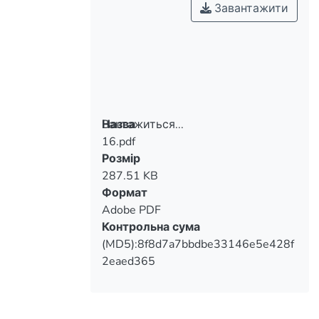
Завантажити
Вантажиться...
Назва
16.pdf
Вантажиться...
Розмір
287.51 KB
Формат
Adobe PDF
Контрольна сума
(MD5):8f8d7a7bbdbe33146e5e428f
2eaed365