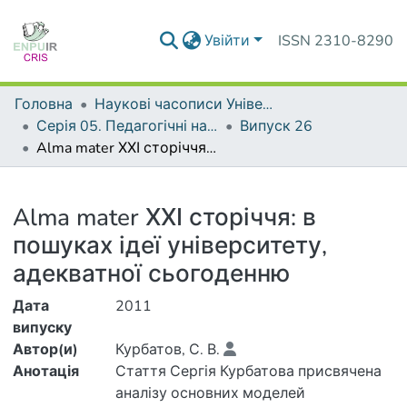
Увійти
ISSN 2310-8290
Головна
Наукові часописи Університету
Серія 05. Педагогічні науки: реалії та перспективи
Випуск 26
Alma mater ХХІ сторіччя: в пошуках ідеї університету, адекватної сьогоденню
Деталі
Alma mater ХХІ сторіччя: в
пошуках ідеї університету,
адекватної сьогоденню
Дата
2011
випуску
Автор(и)
Курбатов, С. В.
Анотація
Стаття Сергія Курбатова присвячена
аналізу основних моделей