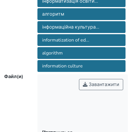
інформатизація освіти...
алгоритм
інформаційна культура...
informatization of ed...
algorithm
information culture
Файл(и)
Завантажити