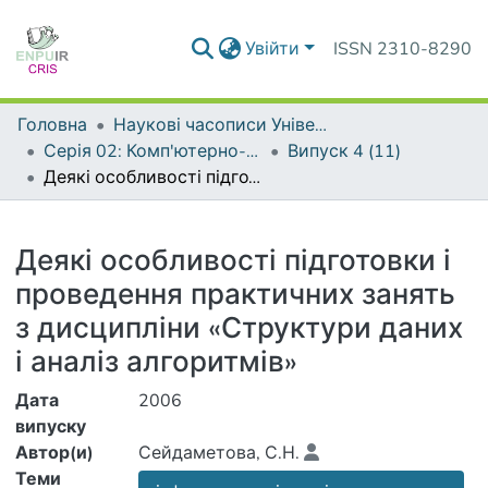
Увійти
ISSN 2310-8290
Головна
Наукові часописи Університету
Серія 02: Комп'ютерно-орієнтовані системи навчання
Випуск 4 (11)
Деякі особливості підготовки і проведення практичних занять з дисципліни «Структури даних і аналіз алгоритмів»
Деталі
Деякі особливості підготовки і
проведення практичних занять
з дисципліни «Структури даних
і аналіз алгоритмів»
Дата
2006
випуску
Автор(и)
Сейдаметова, С.Н.
Теми