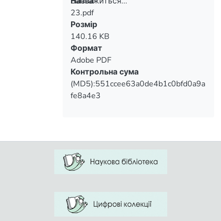
Вантажиться...
Назва
23.pdf
Вантажиться...
Розмір
140.16 KB
Формат
Adobe PDF
Контрольна сума
(MD5):551ccee63a0de4b1c0bfd0a9a
fe8a4e3