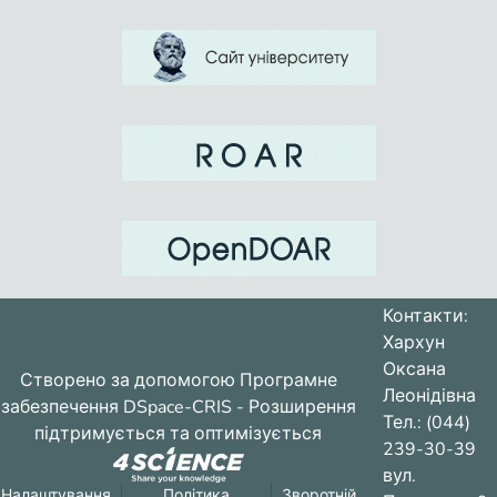
Контакти:
Хархун
Оксана
Створено за допомогою
Програмне
Леонідівна
забезпечення DSpace-CRIS
- Розширення
Тел.: (044)
підтримується та оптимізується
239-30-39
вул.
Налаштування
Політика
Зворотній