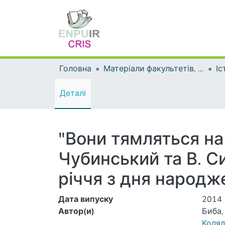
Головна
Матеріали факультетів, інститутів, підрозділів
Іс
Деталі
"Вони тямляться на 
Чубинський та В. Си
річчя з дня народж
Дата випуску
2014
Автор(и)
Биба,
Коляд