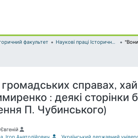
торичний факультет
Наукові праці Історичного факультету
громадських справах, хай їх
миренко : деякі сторінки бі
ення П. Чубинського)
 Євгеній
а, Ігор Анатолійович
Український державний універ