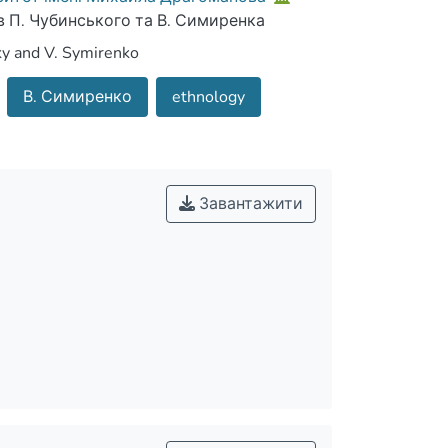
в П. Чубинського та В. Симиренка
sky and V. Symirenko
В. Симиренко
ethnology
Завантажити