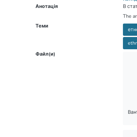
Анотація
В ста
The ar
Теми
етн
ethn
Файл(и)
Ван
Ван