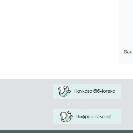
Ван
Ван