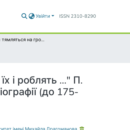
Увійти
ISSN 2310-8290
"Вони тямляться на громадських справах, хай їх і роблять ..." П. Чубинський та В. Симиренко : деякі сторінки біографії (до 175-річчя з дня народження П. Чубинського)
 і роблять ..." П.
ографії (до 175-
ситет імені Михайла Драгоманова