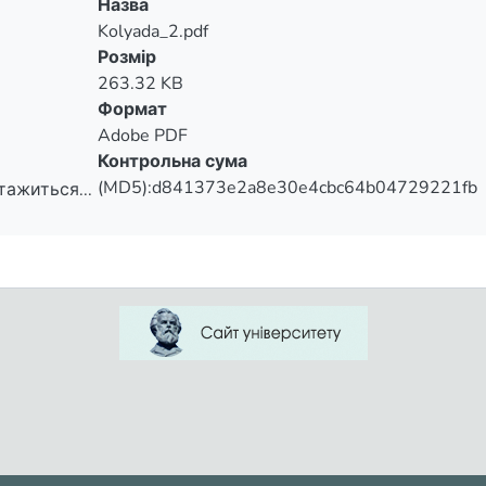
Назва
Kolyada_2.pdf
Розмір
263.32 KB
Формат
Adobe PDF
Контрольна сума
(MD5):d841373e2a8e30e4cbc64b04729221fb
тажиться...
тажиться...