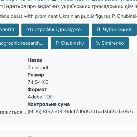
тті йдеться про видатних українських громадських діячі
ticle deals with prominent Ukrainian public figures P. Chubin
ологія
етнографічні дослідже...
П. Чубинський
ographic research...
P. Chubinsky
V. Simirenko
Назва
Zmist.pdf
Розмір
74.54 KB
Формат
Adobe PDF
Контрольна сума
(MD5):8f52e03e9ddf7d0d531bad3b652b38c5
тажиться...
тажиться...